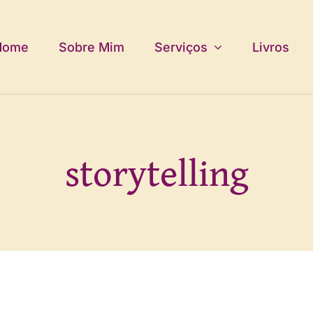
Home
Sobre Mim
Serviços
Livros
storytelling