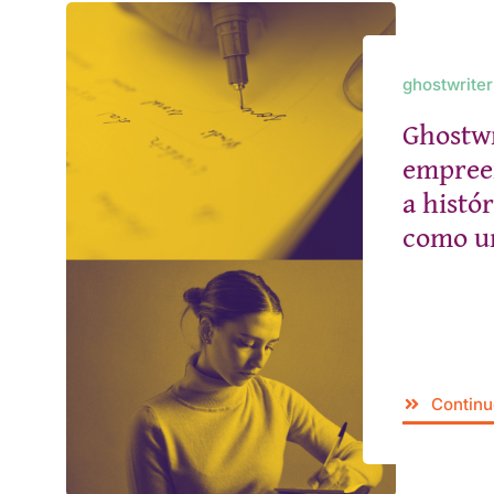
ghostwriter
Ghostwr
empree
a histó
como u
Continu