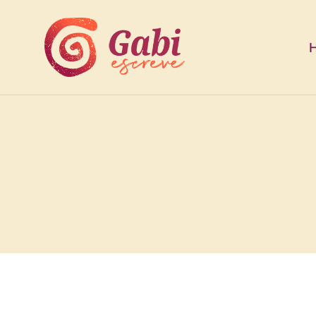
Ir
para
o
conteúdo