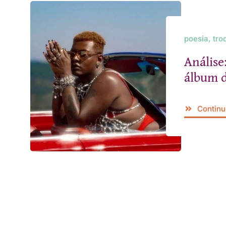
poesia, tro
Análise:
álbum d
Continu