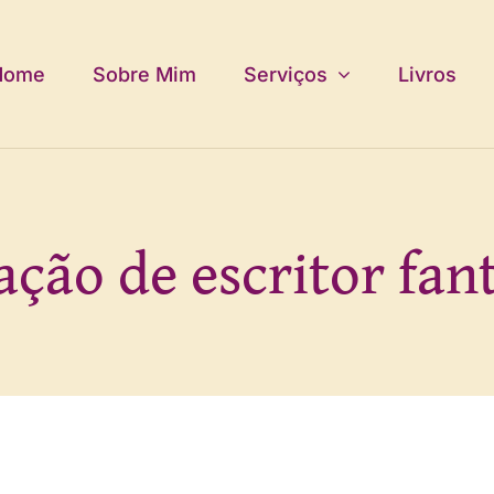
Home
Sobre Mim
Serviços
Livros
ação de escritor fa