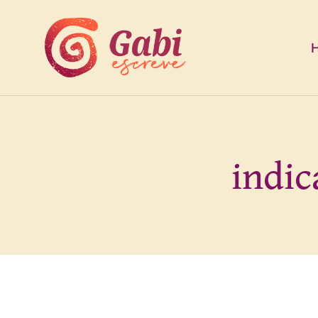
Ir
para
o
conteúdo
indic