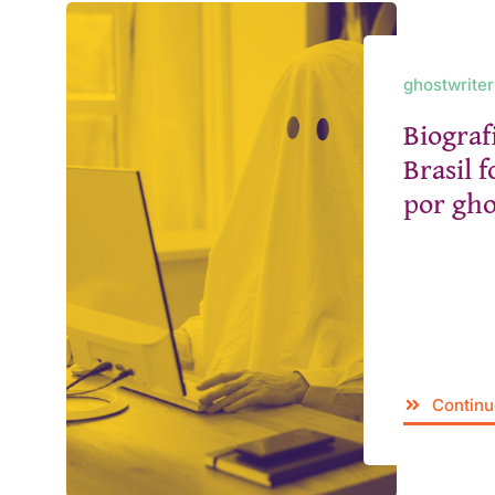
ghostwriter
Biograf
Brasil 
por gho
Continu