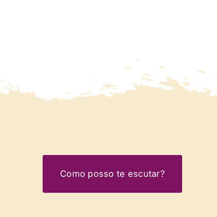
Como posso te escutar?