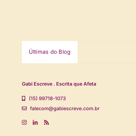
Últimas do Blog
Gabi Escreve . Escrita que Afeta
(15) 99718-1073
falecom@gabiescreve.com.br