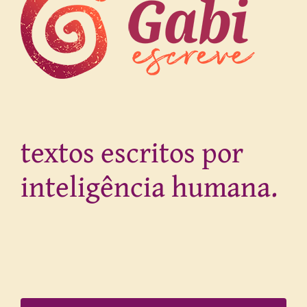
textos escritos por
inteligência humana.