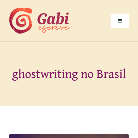
Ir
para
o
Toggle
Navigati
conteúdo
Home
Sobre Mim
ghostwriting no Brasil
Serviços
Livros
Depoimentos