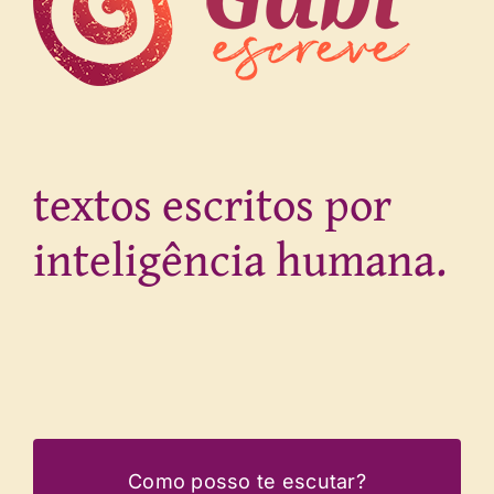
textos escritos por
inteligência humana.
Como posso te escutar?