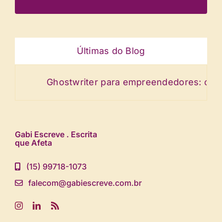
Últimas do Blog
Ghostwriter para empreendedores: conte 
Gabi Escreve . Escrita
que Afeta
(15) 99718-1073
falecom@gabiescreve.com.br