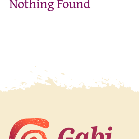
Nothing Found
Blog