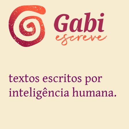
textos escritos por
inteligência humana.