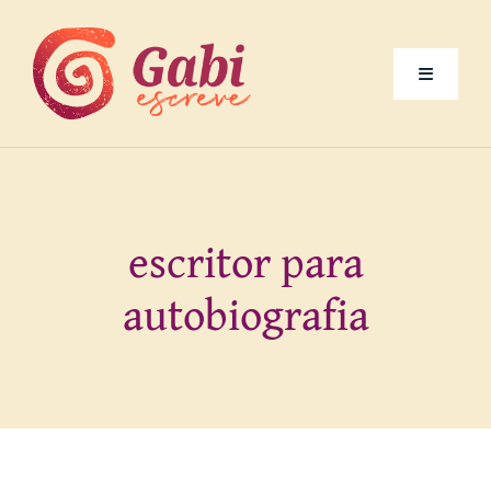
Ir
para
o
Toggle
Navigati
conteúdo
Home
Sobre Mim
escritor para
autobiografia
Serviços
Livros
Depoimentos