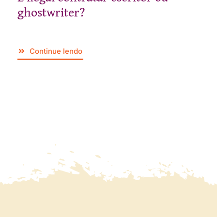
ghostwriter?
Continue lendo