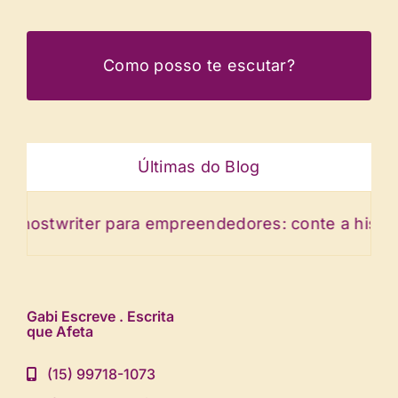
Como posso te escutar?
Últimas do Blog
hostwriter para empreendedores: conte a história
Gabi Escreve . Escrita
que Afeta
(15) 99718-1073