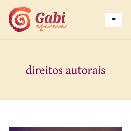
Ir
para
o
Toggle
Navigati
conteúdo
Home
Sobre Mim
direitos autorais
Serviços
Livros
Depoimentos