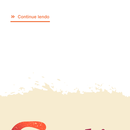
Continue lendo